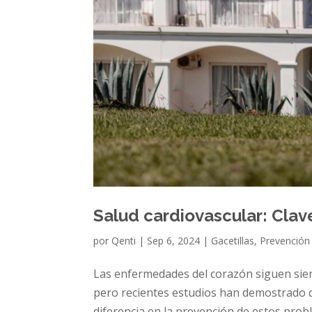
Salud cardiovascular: Clav
por
Qenti
|
Sep 6, 2024
|
Gacetillas
,
Prevención
Las enfermedades del corazón siguen sien
pero recientes estudios han demostrado q
diferencia en la prevención de estos proble