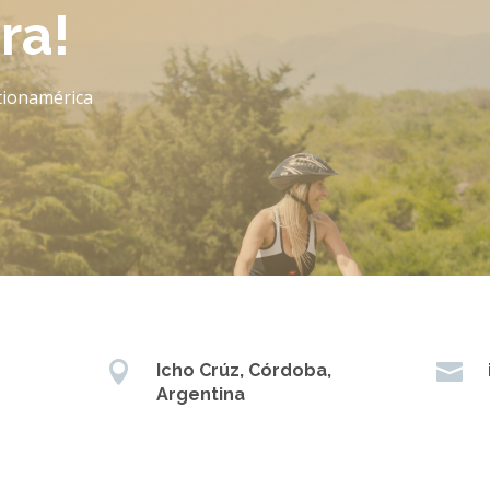
ra!
tionamérica


Icho Crúz, Córdoba,
Argentina