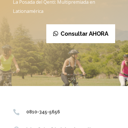
La Posada del Qenti: Multipremiada en
Lationamérica
Consultar AHORA

0810-345-5656