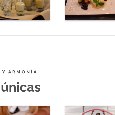
Z Y ARMONÍA
 únicas